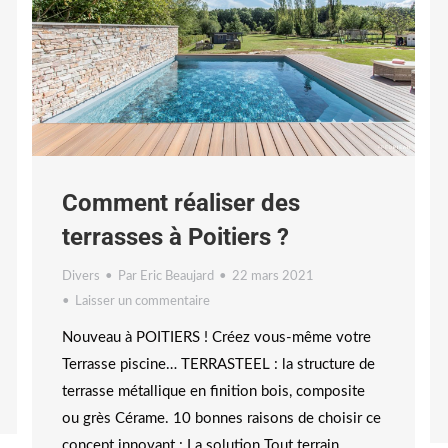
Comment réaliser des
terrasses à Poitiers ?
Divers
Par
Eric Beaujard
22 mars 2021
Laisser un commentaire
Nouveau à POITIERS ! Créez vous-même votre
Terrasse piscine… TERRASTEEL : la structure de
terrasse métallique en finition bois, composite
ou grès Cérame. 10 bonnes raisons de choisir ce
concept innovant : La solution Tout terrain