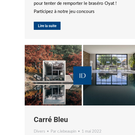
pour tenter de remporter le braséro Oyat !
Participez à notre jeu concours
Lire la suite
Carré Bleu
Divers
Par
c.lebeaupin
1 mai 2022