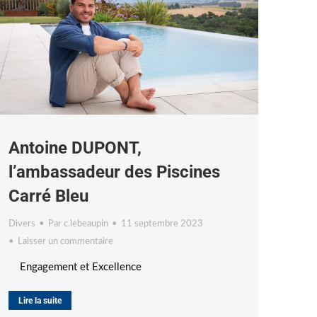
Antoine DUPONT,
l’ambassadeur des Piscines
Carré Bleu
Divers
Par
c.lebeaupin
11 septembre 2023
Laisser un commentaire
Engagement et Excellence
Lire la suite